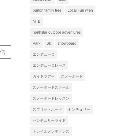
ー
burton family tree
Local Fun @en
MTB
northstar outdoor adventures
Park
Ski
snowboard
エンデューロ
エンデューロレース
ガイドツアー
スノーボード
スノーボードスクール
スノーボードレッスン
スプリットボード
センチュリー
センチュリーライド
トレイルメンテナンス