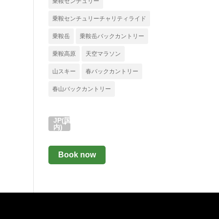
乗鞍センチュリー
乗鞍センチュリーチャリティライド
乗鞍岳
乗鞍岳バックカントリー
乗鞍高原
天空マラソン
山スキー
春バックカントリー
春山バックカントリー
JP(国
内)
Book now