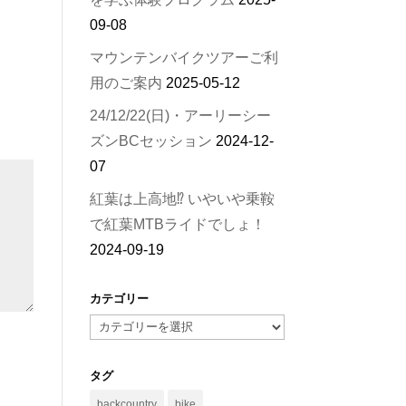
09-08
マウンテンバイクツアーご利
用のご案内
2025-05-12
24/12/22(日)・アーリーシー
ズンBCセッション
2024-12-
07
紅葉は上高地⁉︎ いやいや乗鞍
で紅葉MTBライドでしょ！
2024-09-19
カテゴリー
カ
テ
ゴ
タグ
リ
backcountry
bike