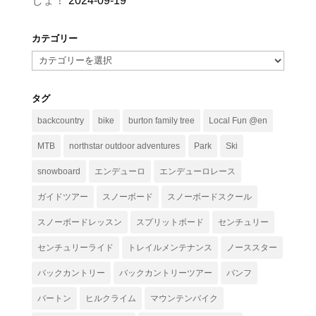
しょ！
2024-09-19
カテゴリー
カ
テ
ゴ
タグ
リ
backcountry
bike
burton family tree
Local Fun @en
ー
MTB
northstar outdoor adventures
Park
Ski
snowboard
エンデューロ
エンデューロレース
ガイドツアー
スノーボード
スノーボードスクール
スノーボードレッスン
スプリットボード
センチュリー
センチュリーライド
トレイルメンテナンス
ノーススター
バックカントリー
バックカントリーツアー
バンフ
バートン
ヒルクライム
マウンテンバイク