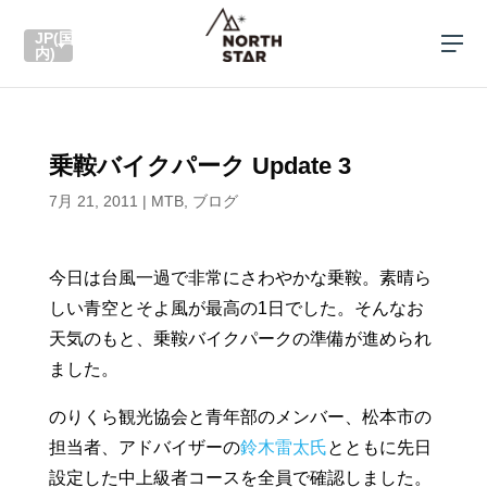
JP(国
内)
乗鞍バイクパーク Update 3
7月 21, 2011
|
MTB
,
ブログ
今日は台風一過で非常にさわやかな乗鞍。素晴ら
しい青空とそよ風が最高の1日でした。そんなお
天気のもと、乗鞍バイクパークの準備が進められ
ました。
のりくら観光協会と青年部のメンバー、松本市の
担当者、アドバイザーの
鈴木雷太氏
とともに先日
設定した中上級者コースを全員で確認しました。