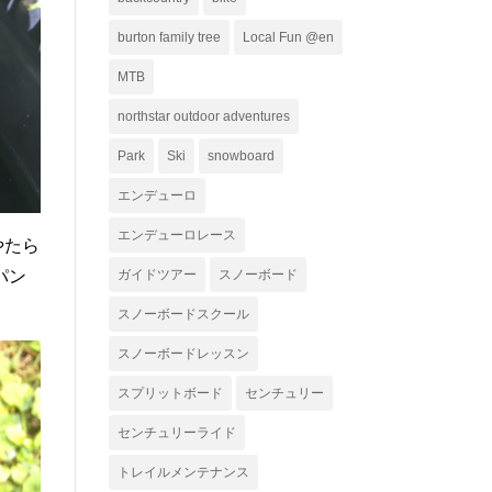
ー
burton family tree
Local Fun @en
MTB
northstar outdoor adventures
Park
Ski
snowboard
エンデューロ
エンデューロレース
やたら
ガイドツアー
スノーボード
パン
スノーボードスクール
スノーボードレッスン
スプリットボード
センチュリー
センチュリーライド
トレイルメンテナンス