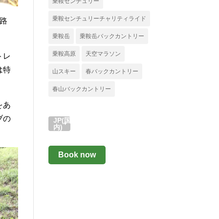
乗鞍センチュリー
乗鞍センチュリーチャリティライド
路
乗鞍岳
乗鞍岳バックカントリー
乗鞍高原
天空マラソン
トレ
は特
山スキー
春バックカントリー
春山バックカントリー
をあ
ブの
JP(国
内)
Book now