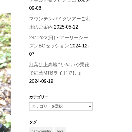
09-08
マウンテンバイクツアーご利
用のご案内
2025-05-12
24/12/22(日)・アーリーシー
ズンBCセッション
2024-12-
07
紅葉は上高地⁉︎ いやいや乗鞍
で紅葉MTBライドでしょ！
2024-09-19
カテゴリー
カ
テ
ゴ
タグ
リ
backcountry
bike