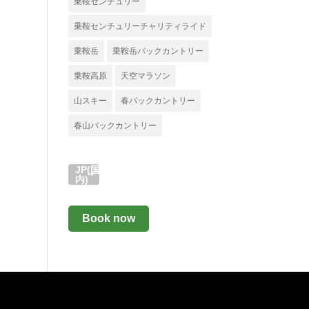
乗鞍センチュリー
乗鞍センチュリーチャリティライド
乗鞍岳
乗鞍岳バックカントリー
乗鞍高原
天空マラソン
山スキー
春バックカントリー
春山バックカントリー
JP(国
内)
Book now