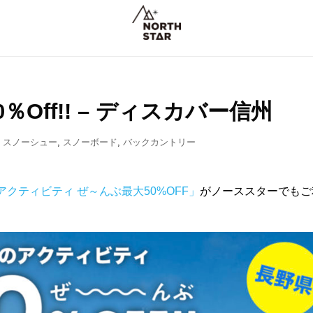
Off!! – ディスカバー信州
,
スノーシュー
,
スノーボード
,
バックカントリー
アクティビティ ぜ～んぶ最大50%OFF」
がノーススターでもご