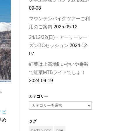
09-08
マウンテンバイクツアーご利
用のご案内
2025-05-12
24/12/22(日)・アーリーシー
ズンBCセッション
2024-12-
07
紅葉は上高地⁉︎ いやいや乗鞍
で紅葉MTBライドでしょ！
2024-09-19
大
カテゴリー
カ
ィビ
テ
早め
ゴ
タグ
リ
backcountry
bike