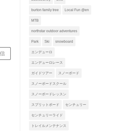
ー
burton family tree
Local Fun @en
MTB
northstar outdoor adventures
Park
Ski
snowboard
エンデューロ
エンデューロレース
ガイドツアー
スノーボード
スノーボードスクール
スノーボードレッスン
スプリットボード
センチュリー
センチュリーライド
トレイルメンテナンス