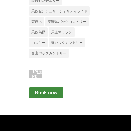
乗鞍センチュリー
乗鞍センチュリーチャリティライド
乗鞍岳
乗鞍岳バックカントリー
乗鞍高原
天空マラソン
山スキー
春バックカントリー
春山バックカントリー
JP(国
内)
Book now