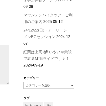
09-08
マウンテンバイクツアーご利
用のご案内
2025-05-12
24/12/22(日)・アーリーシー
ズンBCセッション
2024-12-
07
紅葉は上高地⁉︎ いやいや乗鞍
で紅葉MTBライドでしょ！
2024-09-19
カテゴリー
カ
テ
ゴ
タグ
リ
backcountry
bike