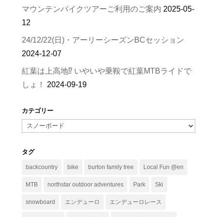
マウンテンバイクツアーご利用のご案内
2025-05-
12
24/12/22(日)・アーリーシーズンBCセッション
2024-12-07
紅葉は上高地⁉︎ いやいや乗鞍で紅葉MTBライドで
しょ！
2024-09-19
カテゴリー
カ
テ
ゴ
タグ
リ
backcountry
bike
burton family tree
Local Fun @en
ー
MTB
northstar outdoor adventures
Park
Ski
snowboard
エンデューロ
エンデューロレース