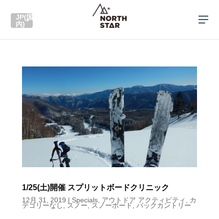
JP(国
内)
1/25(土)開催 スプリットボードクリニック
12月 31, 2019
|
Specials
,
アウトドア アクティビティ
,
カ
テゴリーなし
,
スノー
,
スノーボード
,
バックカントリー