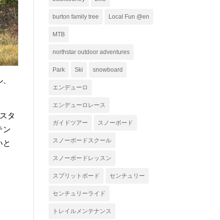
ー
burton family tree
Local Fun @en
MTB
northstar outdoor adventures
Park
Ski
snowboard
ル、
エンデューロ
エンデューロレース
スタ
ガイドツアー
スノーボード
テン
スノーボードスクール
いと
スノーボードレッスン
スプリットボード
センチュリー
センチュリーライド
トレイルメンテナンス