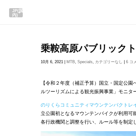
JP(国
内)
乗鞍高原パブリック
10月 6, 2021
|
MTB
,
Specials
,
カテゴリーなし
|
6 コ
【令和２年度（補正予算）国立・国定公園
ルツーリズムによる観光振興事業」モニタ
のりくらコミュニティマウンテンバクトレ
立公園初となるマウンテンバイクが利用可
各行政機関と調整を行い、ルール等を制定した