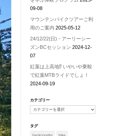
09-08
マウンテンバイクツアーご利
用のご案内
2025-05-12
24/12/22(日)・アーリーシー
ズンBCセッション
2024-12-
07
紅葉は上高地⁉︎ いやいや乗鞍
で紅葉MTBライドでしょ！
2024-09-19
カテゴリー
カ
テ
ゴ
タグ
リ
backcountry
bike