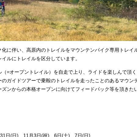
ク化に伴い、高原内のトレイルをマウンテンバイク専用トレイ
レイルにトレイルを区分しています。
ル（=オープントレイル）を自走で上り、ライドを楽しんで頂く
ーのガイドツアーで乗鞍のトレイルを走ったことのあるマウン
ーズンからの本格オープンに向けてフィードバック等を頂きた
、31日(日)、11月3日(祝)、6日(土)、7日(日)