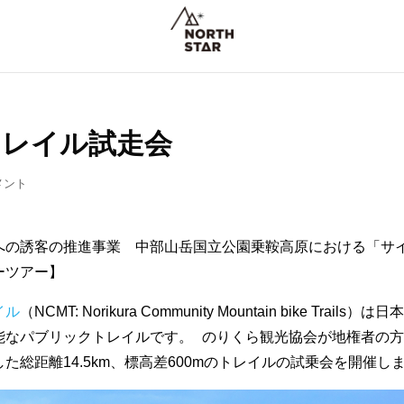
トレイル試走会
メント
への誘客の推進事業 中部山岳国立公園乗鞍高原における「サ
ーツアー】
イル
（NCMT: Norikura Community Mountain bike Trails）は
能なパブリックトレイルです。 のりくら観光協会が地権者の
総距離14.5km、標高差600mのトレイルの試乗会を開催し