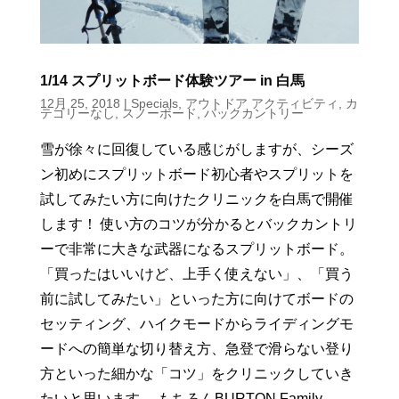
1/14 スプリットボード体験ツアー in 白馬
12月 25, 2018
|
Specials
,
アウトドア アクティビティ
,
カ
テゴリーなし
,
スノーボード
,
バックカントリー
雪が徐々に回復している感じがしますが、シーズ
ン初めにスプリットボード初心者やスプリットを
試してみたい方に向けたクリニックを白馬で開催
します！ 使い方のコツが分かるとバックカントリ
ーで非常に大きな武器になるスプリットボード。
「買ったはいいけど、上手く使えない」、「買う
前に試してみたい」といった方に向けてボードの
セッティング、ハイクモードからライディングモ
ードへの簡単な切り替え方、急登で滑らない登り
方といった細かな「コツ」をクリニックしていき
たいと思います。 もちろんBURTON Family...