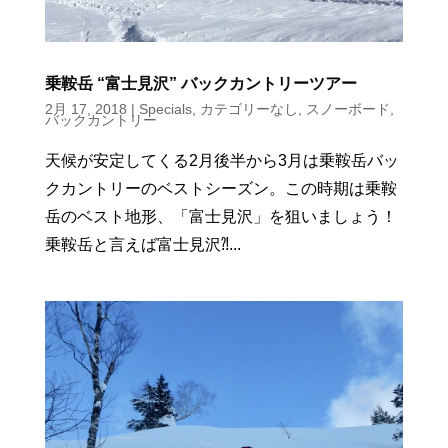
乗鞍岳 “富士見沢” バックカントリーツアー
2月 17, 2018
|
Specials
,
カテゴリーなし
,
スノーボード
,
バックカントリー
天候が安定してくる2月後半から3月は乗鞍岳バッ
クカントリーのベストシーズン。この時期は乗鞍
岳のベスト地形、「富士見沢」を狙いましょう！
乗鞍岳と言えば富士見沢⁈...