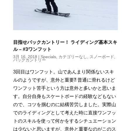
目指せバックカントリー！ ライディング基本スキ
ル – #3ワンフット
3月 16, 2018
|
Specials
,
カテゴリーなし
,
スノーボード
,
バックカントリー
3回目はワンフット。山であんまり関係ないスキ
ルのようですが、意外と重要⁈ 普通に滑れるけど
ワンフット苦手という方は意外と多いかと思いま
す。自分自身もスケートボードの経験などもない
ので、コツを掴むのに結構苦労しました。実際山
でのライディングとして考えた時に直接ワンフッ
トのスキルを使って何かをするシチュエーション
は少ないと思いますが、意外と重要なのがこのス