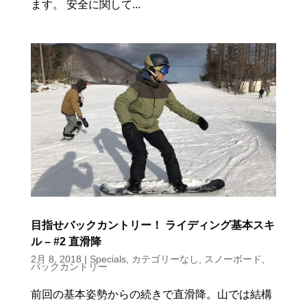
ます。 安全に関して...
目指せバックカントリー！ ライディング基本スキ
ル – #2 直滑降
2月 8, 2018
|
Specials
,
カテゴリーなし
,
スノーボード
,
バックカントリー
前回の基本姿勢からの続きで直滑降。山では結構