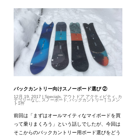
バックカントリー向けスノーボード選び ②
12月 19, 2017
|
Specials
,
アウトドア アクティビティ
,
カ
テゴリーなし
,
スノーボード
,
バックカントリー
|
コメン
ト1件
前回は「まずはオールマイティなマイボードを買
って乗りまくろう」という話しでしたが、今回は
そこからのバックカントリー用ボード選びをどう