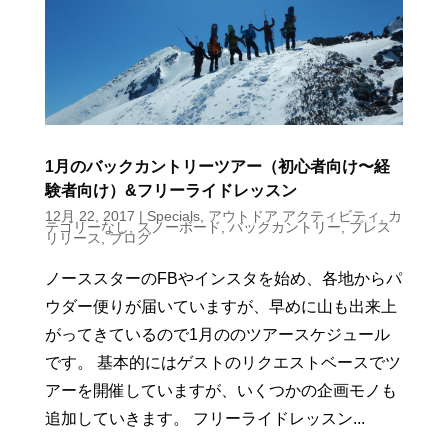
1月のバックカントリーツアー（初心者向け〜経
験者向け）&フリーライドレッスン
12月 22, 2017
|
Specials
,
アウトドア アクティビティ
,
カ
テゴリーなし
,
スノーボード
,
バックカントリー
,
プレス
リリース
,
ブログ
ノーススターのFBやインスタを始め、各地からパ
ウダー便りが届いていますが、早めに山も出来上
がってきているので1月ののツアースケジュール
です。 基本的にはゲストのリクエストベースでツ
アーを開催していますが、いくつかの企画モノも
追加していきます。 フリーライドレッスン...