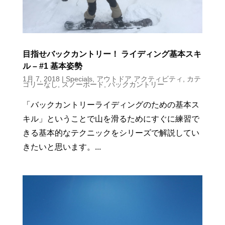
目指せバックカントリー！ ライディング基本スキ
ル – #1 基本姿勢
1月 7, 2018
|
Specials
,
アウトドア アクティビティ
,
カテ
ゴリーなし
,
スノーボード
,
バックカントリー
「バックカントリーライディングのための基本ス
キル」ということで山を滑るためにすぐに練習で
きる基本的なテクニックをシリーズで解説してい
きたいと思います。...