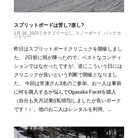
スプリットボードは苦し?楽し?
1月 26, 2020
|
カテゴリーなし
,
スノーボード
,
バックカ
ントリー
昨日はスプリットボードクリニックを開催しまし
た。 2日前に雨が降ったので、ベストなコンディ
ションではなかったですが、逆にこういう日には
クリニックが良いという判断で開催となりまし
た。 今回は常連さん3名のご参加。お一人は事前
に何を購入するか悩んでOgasaka Facetを購入
（自分も先月試乗((私情⁈))しましたが良いボード
です！）。他のお二人はレンタルを利用。...