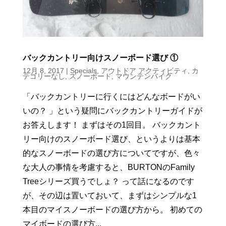
バックカントリー向けスノーボード選び ①
12月 8, 2017
|
Specials
,
アウトドア アクティビティ
,
カ
テゴリーなし
,
スノーボード
,
マウンテンバイク
「バックカントリーに行くにはどんなボードがい
いの？ 」という疑問にバックカントリーガイドが
お答えします！ まずはその1回目。 バックカント
リー向けのスノーボード選び、というよりは基本
的なスノーボードの選び方についてですが、色々
な大人の事情を考慮すると、BURTONのFamily
Treeシリーズ買うでしょ？ って話になるのです
が、その辺は置いておいて、まずはシンプルな1
本目のマイスノーボードの選び方から。 初めての
マイボードの選び方...