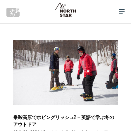
JP(国
内)
乗鞍高原でホビングリッシュ⁈ – 英語で学ぶ冬の
アウトドア