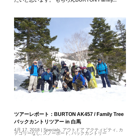
ツアーレポート：BURTON AK457 / Family Tree
バックカントリツアー in 白馬
4月 17, 2018
|
Specials
,
アウトドア アクティビティ
,
カ
テゴリーなし
,
スノーボード
,
バックカントリー