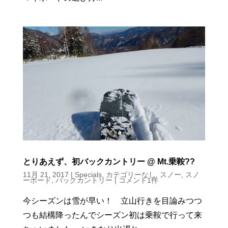
とりあえず、初バックカントリー @ Mt.乗鞍??
11月 21, 2017
|
Specials
,
カテゴリーなし
,
スノー
,
スノ
ーボード
,
バックカントリー
|
コメント1件
今シーズンは雪が早い！ 立山行きを目論みつつ
つも結構降ったんでシーズン初は乗鞍で行って来