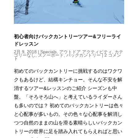
初心者向けバックカントリーツアー&フリーライ
ドレッスン
2月 9, 2018
|
Specials
,
アウトドア アクティビティ
,
カテ
ゴリーなし
,
スノーボード
,
バックカントリー
|
2 コメン
ト
初めてのバックカントリーに挑戦するのはワクワ
クもあるけど、結構キンチョー。そんな不安を解
消するツアー&レッスンのご紹介 シーズンも中
盤。「そろそろ山へ」と考えているライダーさん
も多いのでは？ 初めてのバックカントリーは色々
と心配事が多いもの。その色々な心配事を解消し
つつ自然のままの山を滑る素晴らしいバックカン
トリーの世界に足を踏み入れてもらえればと思い