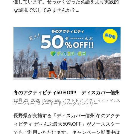
催しています。せっかく習った英語をより実践的
な環境で試してみませんか？...
冬のアクティビティ50％Off!! – ディスカバー信州
12月 23, 2020
|
Specials
,
アウトドア アクティビティ
,
ス
ノーシュー
,
スノーボード
,
バックカントリー
長野県が実施する「ディスカバー信州 冬のアクテ
ィビティ ぜ～んぶ最大50%OFF」がノーススター
でもご利用いただけます。 キャンペーン期間中は